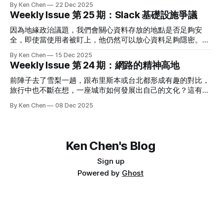
By Ken Chen
22 Dec 2025
大歡喜。但我覺得 Acquhire 存在太多灰色地帶，應該要納入
情境呢？ ✨ 科技觀點 Pluralistic: The Reverse-Centaur’s
Weekly Issue 第 25 期：Slack 基礎設施爭議
監管，不是每家收購發起者跟創辦人都有同樣的素質。 按照
Guide to Criticizing AI 看到有人非常認真討論事情，即使是批
Axios 的說法，輝達付出的 200 億將被視為估值分配給股票持
評 AI，都會讓我有興趣。 附上一些我的觀點： 1) 成長型公司
因為地緣政治議題，我們會關心資料存放的地點是否足夠安
有人，90% 員工會加入輝達，到期股票會變現，
聽起來很美好，每個人都會想待在那，但當它變成前提時就是
全，即使當使用者被盯上，他仍然可以放心資料足夠隱密。這
另一回事了。很多決策都會以成長為基礎，最後就是投資人跟
也是為什麼當網路上傳出 Slack 台灣的資料轉移到阿里雲時，
By Ken Chen
15 Dec 2025
企業都沒辦法接受不成長的代價。 2) 常常在爭論 AI 是否會取
會引起爭議的原因。 Slack 已經出面澄清並無此事，這也讓我
Weekly Issue 第 24 期：網路的精神高地
代工作，看的是 AI 的兩個面向，賦能與自動化，哪個會更符
們反思，當軟體業面臨這類公關危機時，應該要揭露到什麼程
合當前情境。贊同賦能的人會認為 AI 帶來生產力的解放，並
度。 🗞️ 熱門新聞 Slack 在臺服務將移轉至中國？
前陣子去了雪梨一趟，跟布里斯本或台北都形成有趣的對比，
創造價值，可是實際上呢？ 3) 很多人提過 AI 的解壓縮 / 壓縮
Salesforce：臺灣用戶使用全球基礎設施，與阿里巴巴無關 前
旅行中也不斷在想，一座城市如何發展出自己的文化？這有點
特性，特別是在履歷或信件應用。
幾天 Salesforce 傳出要將 Slack 台灣資料轉移到阿里雲，立
像是網路平台如何形成聚落，而又如何消亡。 很喜歡本期談
By Ken Chen
08 Dec 2025
刻引起一陣討論，有 Salesforce 的人出來澄清，說沒有這回
知乎的一篇文章，理想主義的光輝是最吸引人的，我常在想，
事。 「台灣市場一直以來都是採用 Global Infrastructure 全球
有沒有辦法將那座「看不見的城市」帶到真實世界中。 🗞️ 熱
基礎設施。簡單說，台灣用戶的資料是儲存在美洲或亞太區
門新聞 A ChatGPT prompt equals about 5.1 seconds of
（如日本），跟中國的阿里雲在物理和邏輯上都是完全切開
Netflix 看到 Simon Willison 提到，如果 Sam Altman 的資訊是
Ken Chen's Blog
的。 」 讓我有興趣的是，Salesforce 沒有說他們是用哪個雲
對的，每個 LLM 提問相當於 5.1s 的 Netflix 影片耗能。 計算
平台。我們以前有次遇到類似情況，也討論到是否揭露使用平
的需求讓輝達跟台積電挖到金礦，那電力需求又會讓誰挖到金
Sign up
台。當時我持反對意見，認為只需要揭露「使用全球基礎設
礦呢？ ✨ 科技觀點 我们失去的不只是知乎，而是中文互联网
Powered by
Ghost
施」已經夠了，頂多說非中國廠商的服務就好，不需要也不應
的精神高地 「那时的知乎，更像“思想沙龙”，而非“内容平
該說明具體是哪個。
台”。」 昨天跟朋友聊天，