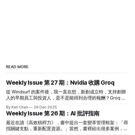
READ MORE
Weekly Issue 第 27 期：Nvidia 收購 Groq
從 Windsurf 的案件後，我一直在想，新創成立時，支持創辦
人的早期員工與投資人，是不是能得到合理的報酬？Groq 收
購案給出很多細節，告訴我們即使是 Acquhire，也還是能盡可
By Ken Chen
29 Dec 2025
能公平。 改變世界很重要，但使用的方式也很重要。 🗞️ 熱門
Weekly Issue 第 26 期：AI 批評指南
新聞 Nvidia deal a big win for Groq employees and
investors Groq 收購案的消息出來後，我關心的事情是：這跟
最近在讀《高效槓桿力》，書中提出一套變革管理框架：「尋
Windsurf 的案子有什麼不同？早期投資人跟團隊有得到回報
找關鍵支點，重新配置資源。」當然，書裡給出很多案例，說
嗎？ 先講結論：如果消息正確，該得到的報酬都有得到，皆
明如何找到支點，只是我同時在想，如何將他們帶到我面對的