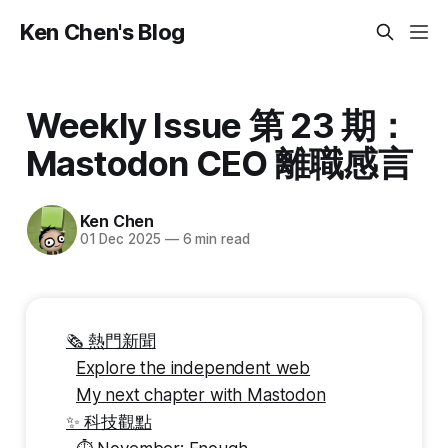
Ken Chen's Blog
Weekly Issue 第 23 期：
Mastodon CEO 離職感言
Ken Chen
01 Dec 2025
—
6 min read
🗞️ 熱門新聞
Explore the independent web
My next chapter with Mastodon
✨ 科技觀點