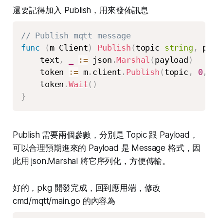
還要記得加入 Publish，用來發佈訊息
// Publish mqtt message
func
(
m Client
)
Publish
(
topic 
string
,
 pay
    text
,
_
:=
 json
.
Marshal
(
payload
)
    token 
:=
 m
.
client
.
Publish
(
topic
,
0
,
f
    token
.
Wait
(
)
}
Publish 需要兩個參數，分別是 Topic 跟 Payload，
可以合理預期進來的 Payload 是 Message 格式，因
此用 json.Marshal 將它序列化，方便傳輸。
好的，pkg 開發完成，回到應用端，修改
cmd/mqtt/main.go 的內容為