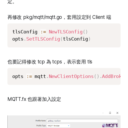
定。
再修改 pkg/mqtt/mqtt.go，套用設定到 Client 端
tlsConfig 
:=
NewTLSConfig
(
)
opts
.
SetTLSConfig
(
tlsConfig
)
也要記得修改 tcp 為 tcps，表示套用 tls
opts 
:=
 mqtt
.
NewClientOptions
(
)
.
AddBroker
MQTT.fx 也跟著加入設定