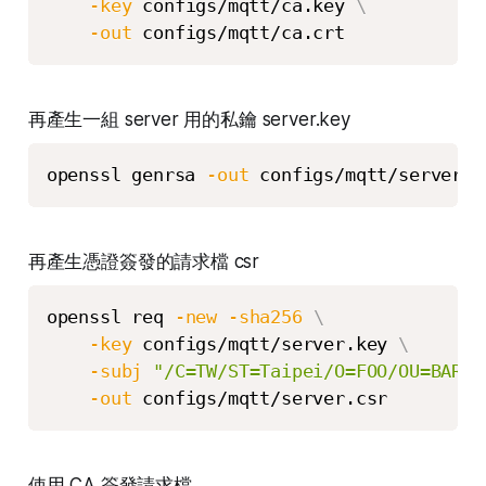
-key
 configs/mqtt/ca.key 
\
-out
 configs/mqtt/ca.crt
再產生一組 server 用的私鑰 server.key
openssl genrsa 
-out
 configs/mqtt/server.k
再產生憑證簽發的請求檔 csr
openssl req 
-new
-sha256
\
-key
 configs/mqtt/server.key 
\
-subj
"/C=TW/ST=Taipei/O=FOO/OU=BAR/C
-out
 configs/mqtt/server.csr
使用 CA 簽發請求檔