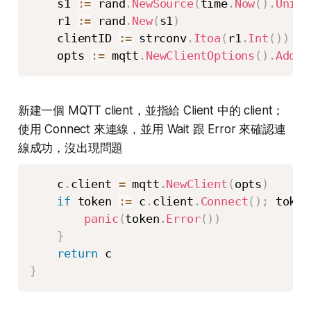
    s1 
:=
 rand
.
NewSource
(
time
.
Now
(
)
.
UnixN
    r1 
:=
 rand
.
New
(
s1
)
    clientID 
:=
 strconv
.
Itoa
(
r1
.
Int
(
)
)
    opts 
:=
 mqtt
.
NewClientOptions
(
)
.
AddBr
新建一個 MQTT client，並指給 Client 中的 client；
使用 Connect 來連線，並用 Wait 跟 Error 來確認連
線成功，沒出現問題
    c
.
client 
=
 mqtt
.
NewClient
(
opts
)
if
 token 
:=
 c
.
client
.
Connect
(
)
;
 token
panic
(
token
.
Error
(
)
)
}
return
}