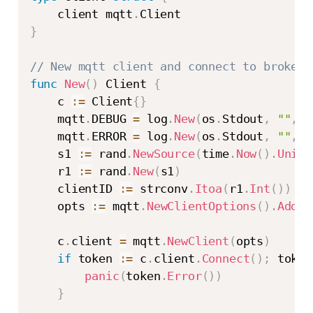
    client mqtt
.
}
// New mqtt client and connect to broker
func
New
(
)
 Client 
{
    c 
:=
 Client
{
}
    mqtt
.
DEBUG 
=
 log
.
New
(
os
.
Stdout
,
""
,
0
    mqtt
.
ERROR 
=
 log
.
New
(
os
.
Stdout
,
""
,
0
    s1 
:=
 rand
.
NewSource
(
time
.
Now
(
)
.
UnixN
    r1 
:=
 rand
.
New
(
s1
)
    clientID 
:=
 strconv
.
Itoa
(
r1
.
Int
(
)
)
    opts 
:=
 mqtt
.
NewClientOptions
(
)
.
AddBr
    c
.
client 
=
 mqtt
.
NewClient
(
opts
)
if
 token 
:=
 c
.
client
.
Connect
(
)
;
 token
panic
(
token
.
Error
(
)
)
}