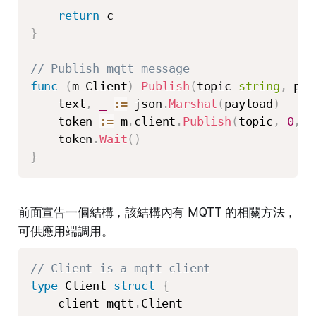
return
}
// Publish mqtt message
func
(
m Client
)
Publish
(
topic 
string
,
 pay
    text
,
_
:=
 json
.
Marshal
(
payload
)
    token 
:=
 m
.
client
.
Publish
(
topic
,
0
,
f
    token
.
Wait
(
)
}
前面宣告一個結構，該結構內有 MQTT 的相關方法，
可供應用端調用。
// Client is a mqtt client
type
 Client 
struct
{
    client mqtt
.