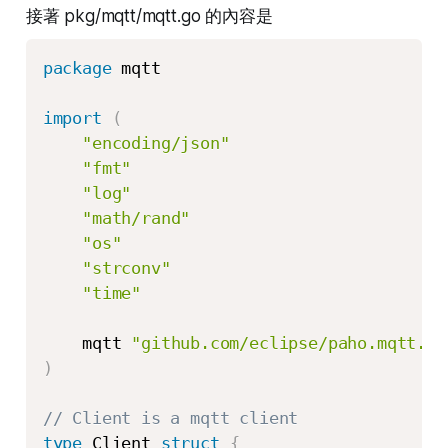
接著 pkg/mqtt/mqtt.go 的內容是
package
 mqtt

import
(
"encoding/json"
"fmt"
"log"
"math/rand"
"os"
"strconv"
"time"
    mqtt 
"github.com/eclipse/paho.mqtt.go
)
// Client is a mqtt client
type
 Client 
struct
{