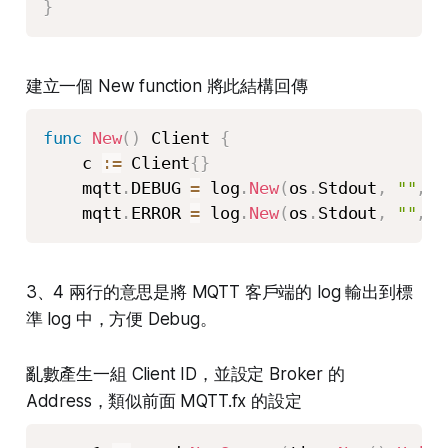
}
建立一個 New function 將此結構回傳
func
New
(
)
 Client 
{
    c 
:=
 Client
{
}
    mqtt
.
DEBUG 
=
 log
.
New
(
os
.
Stdout
,
""
,
0
    mqtt
.
ERROR 
=
 log
.
New
(
os
.
Stdout
,
""
,
0
3、4 兩行的意思是將 MQTT 客戶端的 log 輸出到標
準 log 中，方便 Debug。
亂數產生一組 Client ID，並設定 Broker 的
Address，類似前面 MQTT.fx 的設定