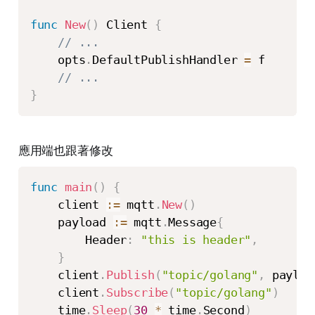
func
New
(
)
 Client 
{
// ...
    opts
.
DefaultPublishHandler 
=
 f

// ...
}
應用端也跟著修改
func
main
(
)
{
    client 
:=
 mqtt
.
New
(
)
    payload 
:=
 mqtt
.
Message
{
        Header
:
"this is header"
,
}
    client
.
Publish
(
"topic/golang"
,
 payloa
    client
.
Subscribe
(
"topic/golang"
)
    time
.
Sleep
(
30
*
 time
.
Second
)