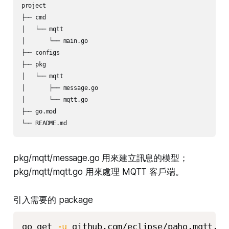
project

├── cmd

│   └── mqtt

│       └── main.go

├── configs

├── pkg

│   └── mqtt

│       ├── message.go

│       └── mqtt.go

├── go.mod

pkg/mqtt/message.go 用來建立訊息的模型；
pkg/mqtt/mqtt.go 用來處理 MQTT 客戶端。
引入需要的 package
go get 
-u
 github.com/eclipse/paho.mqtt.go