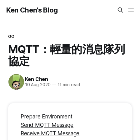
Ken Chen's Blog
GO
MQTT：輕量的消息隊列
協定
Ken Chen
10 Aug 2020
—
11 min read
Prepare Environment
Send MQTT Message
Receive MQTT Message