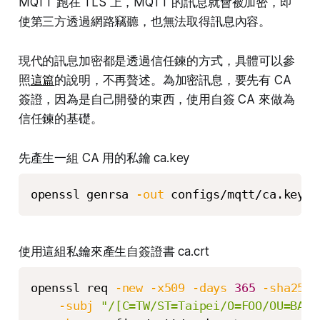
MQTT 跑在 TLS 上，MQTT 的訊息就會被加密，即
使第三方透過網路竊聽，也無法取得訊息內容。
現代的訊息加密都是透過信任鍊的方式，具體可以參
照
這篇
的說明，不再贅述。為加密訊息，要先有 CA
簽證，因為是自己開發的東西，使用自簽 CA 來做為
信任鍊的基礎。
先產生一組 CA 用的私鑰 ca.key
openssl genrsa 
-out
 configs/mqtt/ca.key 
2
使用這組私鑰來產生自簽證書 ca.crt
openssl req 
-new
-x509
-days
365
-sha256
-subj
"/[C=TW/ST=Taipei/O=FOO/OU=BAR/