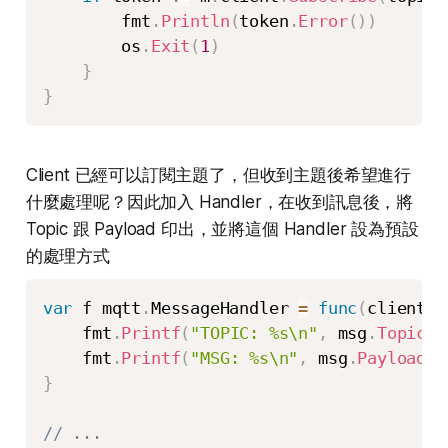
        fmt
.
Println
(
token
.
Error
(
)
)
        os
.
Exit
(
1
)
}
}
Client 已經可以訂閱主題了，但收到主題後希望進行
什麼處理呢？因此加入 Handler，在收到訊息後，將
Topic 跟 Payload 印出，並將這個 Handler 設為預設
的處理方式
var
 f mqtt
.
MessageHandler 
=
func
(
client m
    fmt
.
Printf
(
"TOPIC: %s\n"
,
 msg
.
Topic
(
)
    fmt
.
Printf
(
"MSG: %s\n"
,
 msg
.
Payload
(
)
}
// ...