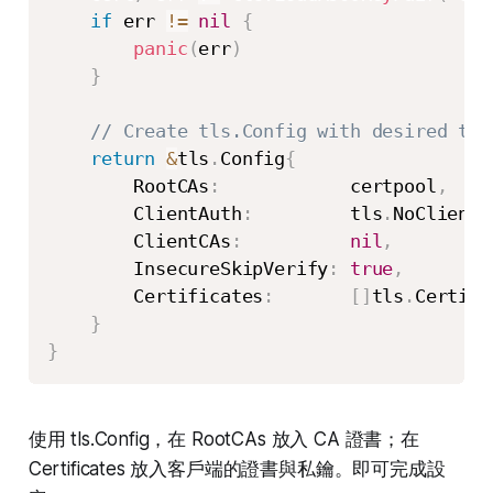
if
 err 
!=
nil
{
panic
(
err
)
}
// Create tls.Config with desired tls
return
&
tls
.
Config
{
        RootCAs
:
            certpool
,
        ClientAuth
:
         tls
.
NoClientC
        ClientCAs
:
nil
,
        InsecureSkipVerify
:
true
,
        Certificates
:
[
]
tls
.
Certifi
}
}
使用 tls.Config，在 RootCAs 放入 CA 證書；在
Certificates 放入客戶端的證書與私鑰。即可完成設