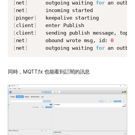
[
net
]
      outgoing waiting 
for
[
net
]
[
pinger
]
[
client
]
[
client
]
[
net
]
      obound wrote msg, id: 
0
[
net
]
      outgoing waiting 
for
 an outbou
同時，MQTT.fx 也能看到訂閱的訊息