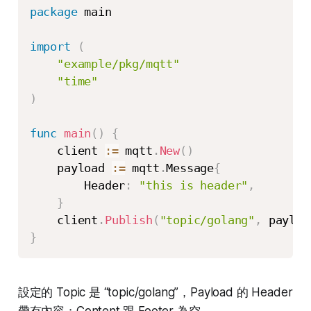
package
 main

import
(
"example/pkg/mqtt"
"time"
)
func
main
(
)
{
    client 
:=
 mqtt
.
New
(
)
    payload 
:=
 mqtt
.
Message
{
        Header
:
"this is header"
,
}
    client
.
Publish
(
"topic/golang"
,
 payloa
}
設定的 Topic 是 “topic/golang”，Payload 的 Header