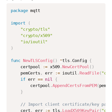
package
 mqtt

import
(
"crypto/tls"
"crypto/x509"
"io/ioutil"
)
func
NewTLSConfig
(
)
*
tls
.
Config 
{
    certpool 
:=
 x509
.
NewCertPool
(
)
    pemCerts
,
 err 
:=
 ioutil
.
ReadFile
(
"con
if
 err 
==
nil
{
        certpool
.
AppendCertsFromPEM
(
pemCe
}
// Import client certificate/key pair
    cert
,
 err 
:=
 tls
.
LoadX509KeyPair
(
"con