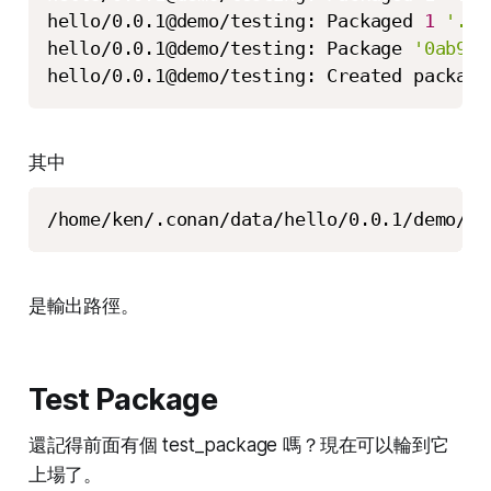
hello/0.0.1@demo/testing: Packaged 
1
'.a'
hello/0.0.1@demo/testing: Package 
'0ab9fc
hello/0.0.1@demo/testing: Created package
其中
/home/ken/.conan/data/hello/0.0.1/demo/te
是輸出路徑。
Test Package
還記得前面有個 test_package 嗎？現在可以輪到它
上場了。