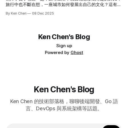
創造價值，可是實際上呢？ 3) 很多人提過 AI 的解壓縮 / 壓縮
Salesforce：臺灣用戶使用全球基礎設施，與阿里巴巴無關 前
旅行中也不斷在想，一座城市如何發展出自己的文化？這有點
特性，特別是在履歷或信件應用。
幾天 Salesforce 傳出要將 Slack 台灣資料轉移到阿里雲，立
像是網路平台如何形成聚落，而又如何消亡。 很喜歡本期談
By Ken Chen
08 Dec 2025
刻引起一陣討論，有 Salesforce 的人出來澄清，說沒有這回
知乎的一篇文章，理想主義的光輝是最吸引人的，我常在想，
事。 「台灣市場一直以來都是採用 Global Infrastructure 全球
有沒有辦法將那座「看不見的城市」帶到真實世界中。 🗞️ 熱
基礎設施。簡單說，台灣用戶的資料是儲存在美洲或亞太區
門新聞 A ChatGPT prompt equals about 5.1 seconds of
（如日本），跟中國的阿里雲在物理和邏輯上都是完全切開
Netflix 看到 Simon Willison 提到，如果 Sam Altman 的資訊是
Ken Chen's Blog
的。 」 讓我有興趣的是，Salesforce 沒有說他們是用哪個雲
對的，每個 LLM 提問相當於 5.1s 的 Netflix 影片耗能。 計算
平台。我們以前有次遇到類似情況，也討論到是否揭露使用平
的需求讓輝達跟台積電挖到金礦，那電力需求又會讓誰挖到金
Sign up
台。當時我持反對意見，認為只需要揭露「使用全球基礎設
礦呢？ ✨ 科技觀點 我们失去的不只是知乎，而是中文互联网
Powered by
Ghost
施」已經夠了，頂多說非中國廠商的服務就好，不需要也不應
的精神高地 「那时的知乎，更像“思想沙龙”，而非“内容平
該說明具體是哪個。
台”。」 昨天跟朋友聊天，
Ken Chen's Blog
Ken Chen 的技術部落格，聊聊後端開發、Go 語
言、DevOps 與系統架構等話題。