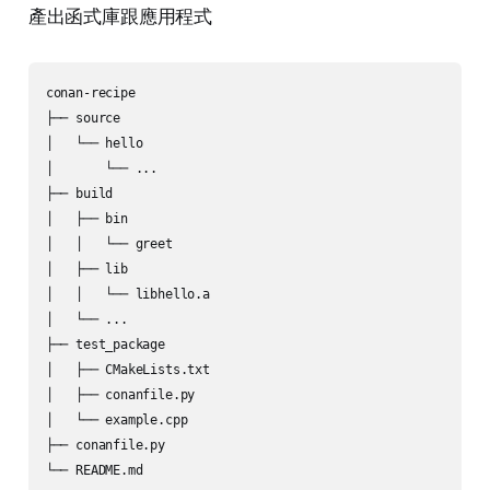
產出函式庫跟應用程式
conan-recipe

├── source

│   └── hello

│       └── ...

├── build

│   ├── bin

│   │   └── greet

│   ├── lib

│   │   └── libhello.a

│   └── ...

├── test_package

│   ├── CMakeLists.txt

│   ├── conanfile.py

│   └── example.cpp

├── conanfile.py
