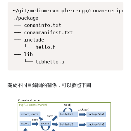
~/git/medium-example-c-cpp/conan-recipe$ 
./package

├── conaninfo.txt

├── conanmanifest.txt

├── include

│   └── hello.h

└── lib

    └── libhello.a
關於不同目錄間的關係，可以參照下圖