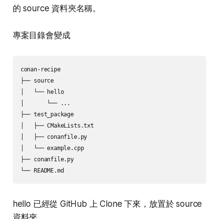
的 source 資料夾名稱。
專案目錄會變成
conan-recipe

├── source

│   └── hello

│       └── ...

├── test_package

│   ├── CMakeLists.txt

│   ├── conanfile.py

│   └── example.cpp

├── conanfile.py

hello 已經從 GitHub 上 Clone 下來，放置於 source
資料夾。