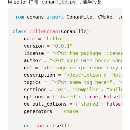
用 editor 打開
，前半段是
conanfile.py
from
 conans 
import
 ConanFile
,
 CMake
,
 tools
class
HelloConan
(
ConanFile
)
:
    name 
=
"hello"
    version 
=
"0.0.1"
    license 
=
"<Put the package license h
    author 
=
"<Put your name here> <And y
    url 
=
"<Package recipe repository url
    description 
=
"<Description of Hello 
    topics 
=
(
"<Put some tag here>"
,
"<he
    settings 
=
"os"
,
"compiler"
,
"build_t
    options 
=
{
"shared"
:
[
True
,
False
]
}
    default_options 
=
{
"shared"
:
False
}
    generators 
=
"cmake"
def
source
(
self
)
: