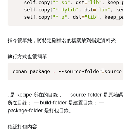
    self
.
copy
(
"*.so"
,
 dst
=
"lib"
,
 keep_pat
    self
.
copy
(
"*.dylib"
,
 dst
=
"lib"
,
 keep_
    self
.
copy
(
"*.a"
,
 dst
=
"lib"
,
 keep_path
指令很單純，將特定副檔名的檔案放到指定資料夾
執行方式也很簡單
conan package 
.
 --source-folder
=
source --
. 是 Recipe 所在的目錄， — source-folder 是原始碼
所在目錄； — build-folder 是建置目錄； —
package-folder 是打包目錄。
確認打包內容