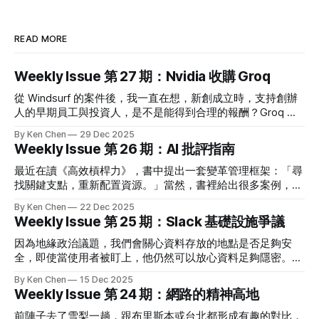
READ MORE
Weekly Issue 第 27 期：Nvidia 收購 Groq
從 Windsurf 的案件後，我一直在想，新創成立時，支持創辦
人的早期員工與投資人，是不是能得到合理的報酬？Groq 收
購案給出很多細節，告訴我們即使是 Acquhire，也還是能盡可
By Ken Chen
29 Dec 2025
能公平。 改變世界很重要，但使用的方式也很重要。 🗞️ 熱門
Weekly Issue 第 26 期：AI 批評指南
新聞 Nvidia deal a big win for Groq employees and
investors Groq 收購案的消息出來後，我關心的事情是：這跟
最近在讀《高效槓桿力》，書中提出一套變革管理框架：「尋
Windsurf 的案子有什麼不同？早期投資人跟團隊有得到回報
找關鍵支點，重新配置資源。」當然，書裡給出很多案例，說
嗎？ 先講結論：如果消息正確，該得到的報酬都有得到，皆
明如何找到支點，只是我同時在想，如何將他們帶到我面對的
By Ken Chen
22 Dec 2025
大歡喜。但我覺得 Acquhire 存在太多灰色地帶，應該要納入
情境呢？ ✨ 科技觀點 Pluralistic: The Reverse-Centaur’s
Weekly Issue 第 25 期：Slack 基礎設施爭議
監管，不是每家收購發起者跟創辦人都有同樣的素質。 按照
Guide to Criticizing AI 看到有人非常認真討論事情，即使是批
Axios 的說法，輝達付出的 200 億將被視為估值分配給股票持
評 AI，都會讓我有興趣。 附上一些我的觀點： 1) 成長型公司
因為地緣政治議題，我們會關心資料存放的地點是否足夠安
有人，90% 員工會加入輝達，到期股票會變現，
聽起來很美好，每個人都會想待在那，但當它變成前提時就是
全，即使當使用者被盯上，他仍然可以放心資料足夠隱密。這
另一回事了。很多決策都會以成長為基礎，最後就是投資人跟
也是為什麼當網路上傳出 Slack 台灣的資料轉移到阿里雲時，
By Ken Chen
15 Dec 2025
企業都沒辦法接受不成長的代價。 2) 常常在爭論 AI 是否會取
會引起爭議的原因。 Slack 已經出面澄清並無此事，這也讓我
Weekly Issue 第 24 期：網路的精神高地
代工作，看的是 AI 的兩個面向，賦能與自動化，哪個會更符
們反思，當軟體業面臨這類公關危機時，應該要揭露到什麼程
合當前情境。贊同賦能的人會認為 AI 帶來生產力的解放，並
度。 🗞️ 熱門新聞 Slack 在臺服務將移轉至中國？
前陣子去了雪梨一趟，跟布里斯本或台北都形成有趣的對比，