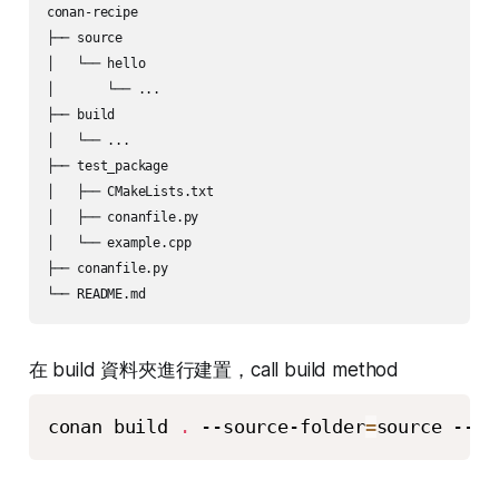
conan-recipe

├── source

│   └── hello

│       └── ...

├── build

│   └── ...

├── test_package

│   ├── CMakeLists.txt

│   ├── conanfile.py

│   └── example.cpp

├── conanfile.py

在 build 資料夾進行建置，call build method
conan build 
.
 --source-folder
=
source --bu