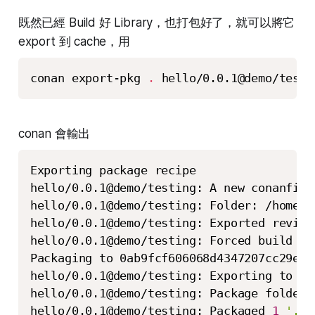
既然已經 Build 好 Library，也打包好了，就可以將它
export 到 cache，用
conan export-pkg 
.
 hello/0.0.1@demo/testi
conan 會輸出
Exporting package recipe

hello/0.0.1@demo/testing: A new conanfile
hello/0.0.1@demo/testing: Folder: /home/k
hello/0.0.1@demo/testing: Exported revisi
hello/0.0.1@demo/testing: Forced build fr
Packaging to 0ab9fcf606068d4347207cc29edd4
hello/0.0.1@demo/testing: Exporting to ca
hello/0.0.1@demo/testing: Package folder 
hello/0.0.1@demo/testing: Packaged 
1
'.h'