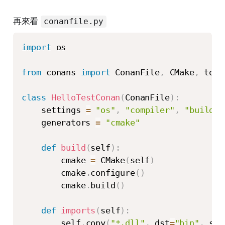
再來看
conanfile.py
import
 os

from
 conans 
import
 ConanFile
,
 CMake
,
 tools
class
HelloTestConan
(
ConanFile
)
:
    settings 
=
"os"
,
"compiler"
,
"build_t
    generators 
=
"cmake"
def
build
(
self
)
:
        cmake 
=
 CMake
(
self
)
        cmake
.
configure
(
)
        cmake
.
build
(
)
def
imports
(
self
)
:
        self
.
copy
(
"*.dll"
,
 dst
=
"bin"
,
 src