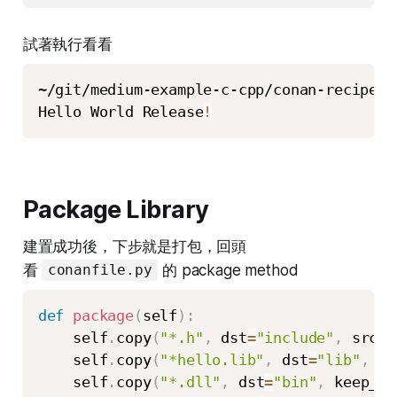
試著執行看看
~/git/medium-example-c-cpp/conan-recipe$ 
Hello World Release
!
Package Library
建置成功後，下步就是打包，回頭
看
的 package method
conanfile.py
def
package
(
self
)
:
    self
.
copy
(
"*.h"
,
 dst
=
"include"
,
 src
=
"
    self
.
copy
(
"*hello.lib"
,
 dst
=
"lib"
,
 ke
    self
.
copy
(
"*.dll"
,
 dst
=
"bin"
,
 keep_pa