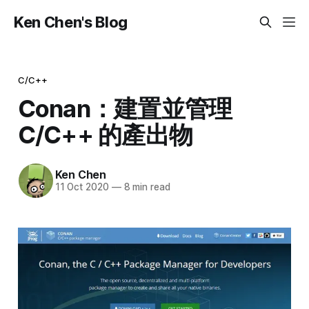
Ken Chen's Blog
C/C++
Conan：建置並管理
C/C++ 的產出物
Ken Chen
11 Oct 2020
—
8 min read