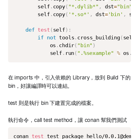
        self
.
copy
(
"*.dylib*"
,
 dst
=
"bin"
,
 
        self
.
copy
(
'*.so*'
,
 dst
=
'bin'
,
 src
def
test
(
self
)
:
if
not
 tools
.
cross_building
(
self
.
            os
.
chdir
(
"bin"
)
            self
.
run
(
".%sexample"
%
 os
.
se
在 imports 中，引入依賴的 Library，放到 Build 下的
bin，好讓編譯時可以連結。
test 則是執行 bin 下建置完成的檔案。
執行命令，call test method，讓 conan 幫我們測試
conan 
test