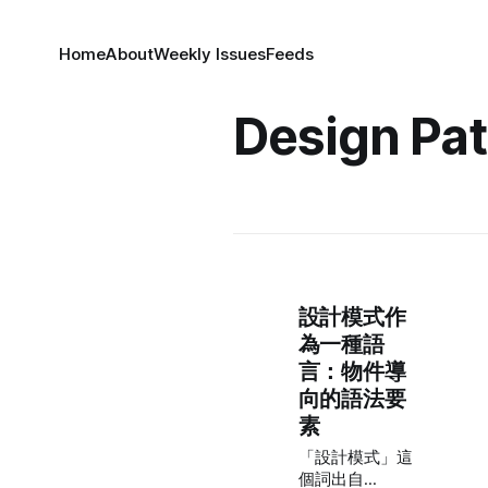
Home
About
Weekly Issues
Feeds
Design Pat
設計模式作
為一種語
言：物件導
向的語法要
素
「設計模式」這
個詞出自