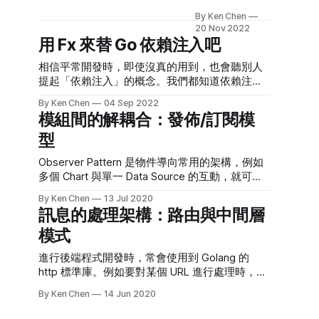
Christopher
By Ken Chen
Alexander 的
20 Nov 2022
《建築模式語
用 Fx 來替 Go 依賴注入吧
言》，這本書出
版於 1977 年，
相信平常開發時，即使沒真的用到，也會聽別人
主題圍繞著建
提起「依賴注入」的概念。我們都知道依賴注入
築，城市設計和
的目的是解耦模組間的依賴，但具體來說，依賴
By Ken Chen
04 Sep 2022
社區宜居性。作
注入應該要怎麼進行呢？Go 對於依賴注入有什麼
模組間的解耦合：發佈/訂閱模
者 Alexander 是
比較好的實踐呢？這篇就來談談 Go 相關的依賴
型
一名建築師，他
注入話題。 常見的實踐方式 講到依賴注入，從
在意的是，能不
OOP 的觀點來看，可以回到 Martin Fowler 的
Observer Pattern 是物件導向常用的架構，例如
能找到一種切實
SOLID 原則，其中的 Dependency Inversion
多個 Chart 與單一 Data Source 的互動，就可以
可行的模式語
Principle 落實到編程中，就是依賴注入。James
使用 Observer Pattern 設計，好避免資料不同步
言，讓讀者用以
Grenning 曾經簡單扼要說明 DIP 原則的出發點
By Ken Chen
13 Jul 2020
的問題。而且 Observer Pattern 可以切開
設計辦公室、車
Martin tells us that high-level modules shouldn’t
訊息的處理架構：路由與中間層
Subject 跟 Observer，讓個別模組的功能更明
庫或公共建築。
depend on low-level modules. 這裡，高層級的
模式
確，修改副作用更小。 Golang 的哲學是簡單，語
儘管這樣的期待
模組指的是商業邏輯的實現。依賴反轉原則之所
言上更強調小元件的延展與復用，例如使用組合
難免於可操作
以重要，
進行後端程式開發時，常會使用到 Golang 的
取代繼承，使用 Goroutine 取代 Thread 等。本
性，但在另一方
http 標準庫。例如要對某個 URL 進行處理時，會
文會講解怎麼使用 channel 來實現 Observer
面，Alexander
用到 http.Handle("/foo", fooHandler) 可以想像，
Pattern，或者更現代的說法，實現
同時是名評論家
By Ken Chen
14 Jun 2020
如果沒有 http 庫，就需要使用大量的 if else 來對
Publish/Subscribe 的架構，來建構彼此獨立的模
跟創作者，在創
URL 判斷，大幅降低程式碼可讀性。http 庫對