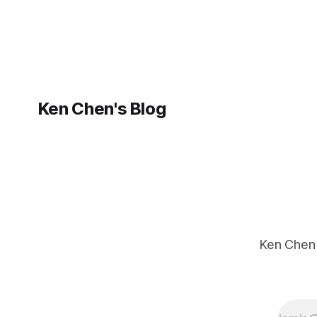
組。 Introduce Observer Pattern 先來對
作的過程中，他
URL 進行 function 註冊的設計模式，不僅可以使
Observer Pattern 做個解說。
也想知道，現實
用在後端開發，也能應用於更普遍的情境。對於
繁複的表象下，
要對同類型資訊進行不同處理的例子，都可以使
是不是存在某種
用這個設計模式。 本文會用 Golang 來開發一個
共通性，能用於
類似 http middleware 的程式，處理自訂的訊息
解釋建築間特定
格式，藉由這過程，也順便走一次 http 庫的路由
的規律？我們可
設計原理。 Build a
以看到作者羅列
Ken Chen's Blog
出 253 個模
式，像是活動中
心(30)、墓地
(70)與啤酒館
(90)，
Alexander 說：
「每一模式描述
我們周圍環境中
一再發生的某項
問題，接著描述
Ken C
解決該問題的關
鍵所在，如此一
來，你就能上萬
次利用這種解決
方式，而不必每