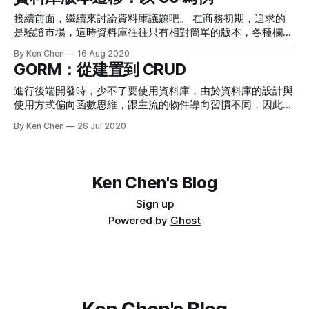
活」。 我很難想像一家做 Linux 發行版的公司，會如此草率對
但這其中的不平等顯而易見。《數位選擇法案》讓我理解到，
待人選，這讓我對他們家的產品有了很大的問號。 🗞️ 熱門新
接續前面，繼續來討論資料庫議題吧。 在商務初期，追求的
創作者有機會在一個更好更平等的環境下創作。 我希望台灣
聞 My experience with Canonical's interview process 這是一
是驗證市場，這時資料庫往往只有相對簡單的版本，各種欄位
也能有這樣的一天。 I gave the AI arms and legs – then it
篇 Canonical 的面試經歷（如果你不知道什麼是 Canonical，
也還不是很齊全。隨著商業模式逐漸成熟，資料庫會需要負擔
rejected me 在 HN 上看到的新聞，有名開發者發現自己的函
By Ken Chen
16 Aug 2020
就是開發 Ubuntu 的公司）。 整個過程讓人非常驚訝，甚至還
更多的營運功能，也會需要在原有表格中加入新欄位。資料庫
式庫被用在 Claude
GORM：從建置到 CRUD
需要人選回答「高中成績」，而在面試中做筆記居然是扣分
的版本管理問題就出現了。 我們通常稱呼資料庫版本遷移為
項。我看完後有股移除 Ubuntu 的衝動。真的太扯啦。 What
Migration，在 Laravel 或 RoR 中都有整合好的 Migration 工
進行後端開發時，少不了要使用資料庫，由於資料庫的設計與
happens when engineers work
具，而 Golang 目前仍需要仰賴自己動手，golang-migrate 是
使用方式偏向函數思維，跟主流的物件導向習慣不同，因此很
現在比較成熟的專案。本文會講解如何使用 golang-migrate
多語言都有對應的 ORM 套件，用來將資料庫轉為物件，方便
By Ken Chen
26 Jul 2020
的 CLI 跟函式庫，來建立資料庫 Migration。 Introduction 既然
開發者使用。 Golang 同樣有許多第三方的 ORM 套件，例如
說版本遷移是 Migration，為什麼不直接稱呼 Version 就好，
lib/pq、go-pg、gorm、pgx，其中 gorm 是 GitHub 上星星數
它跟 Version 有什麼不同？兩者的區別可以看看下圖 簡單來
較多的專案，而且能對應到不同類型的資料庫，在 Golang 中
說，Version 指的是資料庫的狀態，而 Migration 指的是狀態
常被使用。本文會講解如何使用 gorm 來操作 Postgres，順
Ken Chen's Blog
到狀態之間的改變。因為後端程式會使用到資料庫，如果用到
帶走一次後端資料庫開發的基本流程。 Establish Database 既
資料庫沒有的欄位，就會出現問題。
然要使用 ORM 來開發資料庫，當然要先有資料庫啦。
Sign up
Postgres 是常用到的關聯式資料，它是 web based，支援高
Powered by
Ghost
併發，相對傳統的 SQLite 等 file based