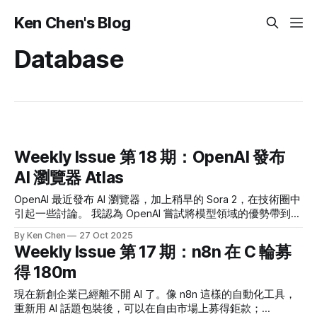
Ken Chen's Blog
Database
Weekly Issue 第 18 期：OpenAI 發布
AI 瀏覽器 Atlas
OpenAI 最近發布 AI 瀏覽器，加上稍早的 Sora 2，在技術圈中
引起一些討論。 我認為 OpenAI 嘗試將模型領域的優勢帶到應
用面，但這也讓它顯得更像是一家營利公司，而非研究單位
By Ken Chen
27 Oct 2025
（雖然現在沒人會把 OpenAI 當成研究單位了）。 🗞️ 熱門新
Weekly Issue 第 17 期：n8n 在 C 輪募
聞 Dane Stuckey (OpenAI CISO) on prompt injection risks for
得 180m
ChatGPT Atlas Simon Willison 聊了他對 OpenAI Altas 的看
法，主要是資安方面。 幾個點：1) 提示詞注入問題依然存
現在新創企業已經離不開 AI 了。像 n8n 這樣的自動化工具，
在，而且還沒有好解法；2) OpenAI 設計了登出模式與監視模
重新用 AI 話題包裝後，可以在自由市場上募得鉅款；
式，讓使用者更容易意識到安全性。 在我看來第二點很重