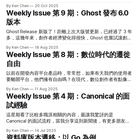
Postman 也需要在它的口號中，強調對 AI 的重要性。 我相信
要，好設計應該要避免使用者犯錯，如果 AI 瀏覽器可以在登
By Ken Chen
20 Oct 2025
AI 讓生活變得更方便，我剛到新國家，對任何事情都不熟時，
出狀態下執行，能避免掉很多麻煩的狀況，當然這意味著沒辦
Weekly Issue 第 9 期：Ghost 發布 6.0
AI 給了我很多幫助。但市場的話題像一場無差別的風暴，每個
法自動購物。
版本
公司都面對一支麥克風，麥克風傳出的經 AI 編輯過的聲音。
🗞️ 熱門新聞 n8n raises $180m to get AI closer to value with
Ghost Release 新版了！距離上次大版號更新，已經過了 3 年
orchestration n8n C 輪募了 180M 美元，沒想到它可以這麼值
多，這幾年來，創作者經濟變化得很快，Ghost 也嘗試讓創作
錢。 基於 zapier 只有 5B 的估值，
者更容易經營自己的內容。 我會等 6.0 發布一陣子，穩定下
By Ken Chen
18 Aug 2025
來後才會更新。很期待他們下一步會是什麼。 🗞️ 熱門新聞
Weekly Issue 第 8 期：數位時代的遷徙
Ghost 6.0 Ghost Release 6.0。 兩個重量級更新：支援
自由
ActivityPub，讓 Ghost 可以 Leverage 社群媒體分發渠道；以
及內建 Analytics，支援流量分析。這剛好就是兩個我最想要
以前在開發內容平台產品時，常常想，如果有天我們的使用者
的功能，Great Work。 常說經營內容的痛點在，不知道如何
要離開平台，他們擁有自由嗎？在現代，數位創作者有點像是
發佈內容，不知道訪客從哪來。當然這都可以用工具協助，例
佃農，替平台生產內容，可是因為數位落差，他們沒有移動的
如設定 GA、或者使用 Postiz 等來經營社群，可是我覺得一個
By Ken Chen
11 Aug 2025
能力。 隨著時代進步，法規應該要與時俱進，這期選了數位
好的平台應該要替創作者處理掉這些事，Ghost
Weekly Issue 第 4 期：Canonical 的面
部的公告草案，告訴我們科技與制度可以如何相輔相成。 另
試經驗
外，從本期開始，加入了目錄大綱，希望讓讀者閱讀時能更容
易在不同議題間切換。 🗞️ 熱門新聞 社交資料可攜權與互通性
這星期看了比較多職涯相關的內容，最讓我驚訝的是
在唐鳳那看到這則消息，最近衛城出版編輯的帳號被無預警停
Canonical 的面試流程，當我分享這則新聞後，有更多朋友紛
權，引發討論，我自己也常常焦慮，當使用這些便利的平台服
紛補充他們的面試經驗：需要經歷三個 Tier，每個 Tier 都有
務時，我們是不是交出一些沒意識到的權利？ 身為個人，可
By Ken Chen
14 Jul 2025
三關，而內容甚至還包括問人選「高中成績」與「大學生
行的策略是，在發布內容到平台前，先保留一份在自己手中，
資料庫版本遷移：以 Go 為例